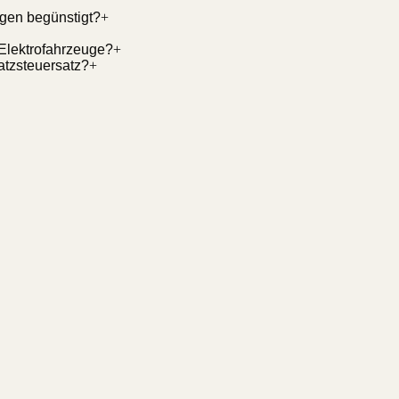
agen begünstigt?
+
 Elektrofahrzeuge?
+
atzsteuersatz?
+