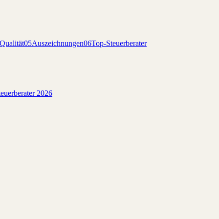
Qualität
05
Auszeichnungen
06
Top-Steuerberater
euerberater 2026