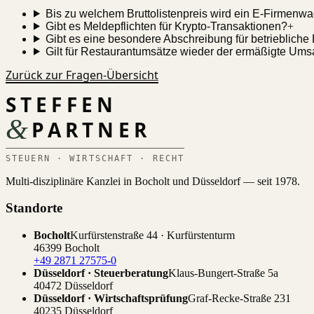
Bis zu welchem Bruttolistenpreis wird ein E-Firmenw
Gibt es Meldepflichten für Krypto-Transaktionen?
+
Gibt es eine besondere Abschreibung für betriebliche
Gilt für Restaurantumsätze wieder der ermäßigte Ums
Zurück zur Fragen-Übersicht
STEFFEN
&
PARTNER
STEUERN · WIRTSCHAFT · RECHT
Multi-disziplinäre Kanzlei in Bocholt und Düsseldorf — seit 1978.
Standorte
Bocholt
Kurfürstenstraße 44 · Kurfürstenturm
46399 Bocholt
+49 2871 27575-0
Düsseldorf · Steuerberatung
Klaus-Bungert-Straße 5a
40472 Düsseldorf
Düsseldorf · Wirtschaftsprüfung
Graf-Recke-Straße 231
40235 Düsseldorf