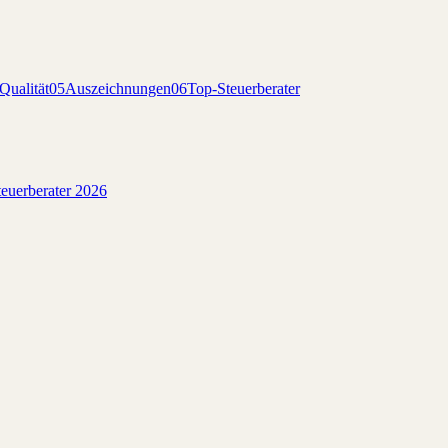
Qualität
05
Auszeichnungen
06
Top-Steuerberater
euerberater 2026