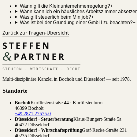
Wann gilt die Kleinunternehmerregelung?
+
Wann kann ich ein häusliches Arbeitszimmer absetze
Was gilt steuerlich beim Minijob?
+
Was ist bei der Gründung einer GmbH zu beachten?
+
Zurück zur Fragen-Übersicht
STEFFEN
&
PARTNER
STEUERN · WIRTSCHAFT · RECHT
Multi-disziplinäre Kanzlei in Bocholt und Düsseldorf — seit 1978.
Standorte
Bocholt
Kurfürstenstraße 44 · Kurfürstenturm
46399 Bocholt
+49 2871 27575-0
Düsseldorf · Steuerberatung
Klaus-Bungert-Straße 5a
40472 Düsseldorf
Düsseldorf · Wirtschaftsprüfung
Graf-Recke-Straße 231
40235 Düsseldorf