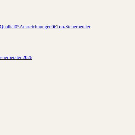
Qualität
05
Auszeichnungen
06
Top-Steuerberater
euerberater 2026