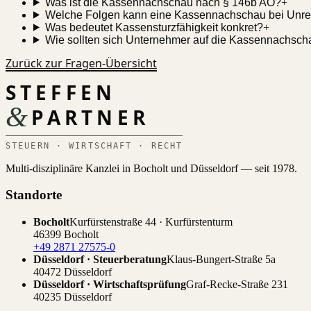
Was ist die Kassennachschau nach § 146b AO?
+
Welche Folgen kann eine Kassennachschau bei Unr
Was bedeutet Kassensturzfähigkeit konkret?
+
Wie sollten sich Unternehmer auf die Kassennachsch
Zurück zur Fragen-Übersicht
STEFFEN
&
PARTNER
STEUERN · WIRTSCHAFT · RECHT
Multi-disziplinäre Kanzlei in Bocholt und Düsseldorf — seit 1978.
Standorte
Bocholt
Kurfürstenstraße 44 · Kurfürstenturm
46399 Bocholt
+49 2871 27575-0
Düsseldorf · Steuerberatung
Klaus-Bungert-Straße 5a
40472 Düsseldorf
Düsseldorf · Wirtschaftsprüfung
Graf-Recke-Straße 231
40235 Düsseldorf