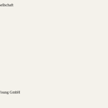
ellschaft
 & Young GmbH