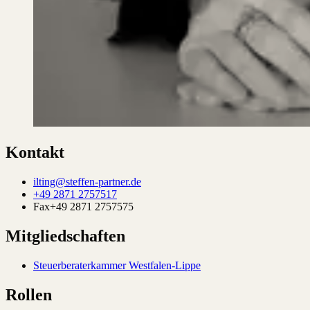
Kontakt
ilting@steffen-partner.de
+49 2871 2757517
Fax
+49 2871 2757575
Mitgliedschaften
Steuerberaterkammer Westfalen-Lippe
Rollen