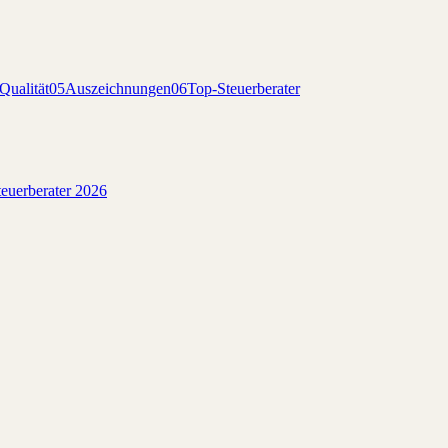
Qualität
05
Auszeichnungen
06
Top-Steuerberater
euerberater 2026