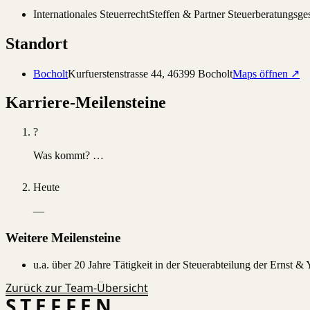
Internationales Steuerrecht
Steffen & Partner Steuerberatungsges
Standort
Bocholt
Kurfuerstenstrasse 44
,
46399
Bocholt
Maps öffnen ↗
Karriere-Meilensteine
?
Was kommt? …
Heute
—
Weitere Meilensteine
u.a. über 20 Jahre Tätigkeit in der Steuerabteilung der Ernst
Zurück zur Team-Übersicht
STEFFEN