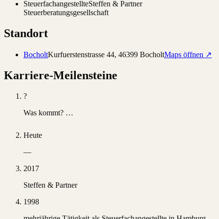
Steuerfachangestellte
Steffen & Partner
Steuerberatungsgesellschaft
Standort
Bocholt
Kurfuerstenstrasse 44
,
46399
Bocholt
Maps öffnen ↗
Karriere-Meilensteine
?
Was kommt? …
Heute
—
2017
Steffen & Partner
1998
mehrjährige Tätigkeit als Steuerfachangestellte in Hamburg