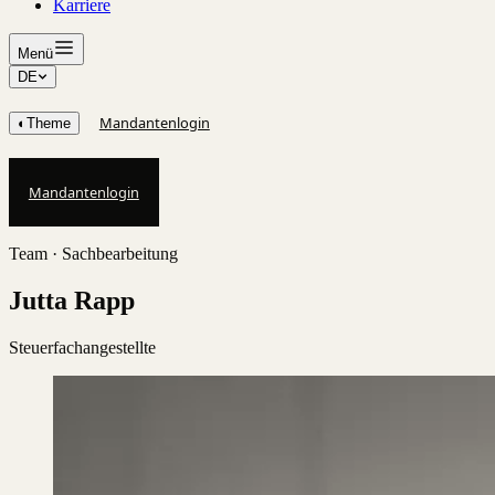
Karriere
Menü
DE
Mandantenlogin
◐
Theme
Mandantenlogin
Team ·
Sachbearbeitung
Jutta Rapp
Steuerfachangestellte