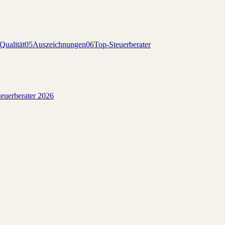
Qualität
05
Auszeichnungen
06
Top-Steuerberater
euerberater 2026