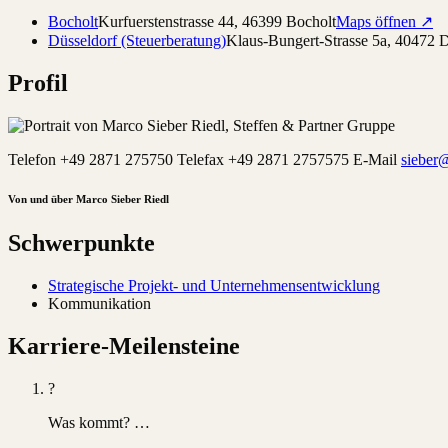
Bocholt
Kurfuerstenstrasse 44
,
46399
Bocholt
Maps öffnen ↗
Düsseldorf (Steuerberatung)
Klaus-Bungert-Strasse 5a
,
40472
D
Profil
Telefon +49 2871 275750 Telefax +49 2871 2757575 E-Mail
sieber@
Von und über Marco Sieber Riedl
Schwerpunkte
Strategische Projekt- und Unternehmensentwicklung
Kommunikation
Karriere-Meilensteine
?
Was kommt? …