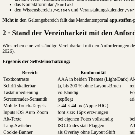
das Kontaktformular
/kontakt
den Wissensbereich
und Veranstaltungskalender
/wissen
/ver
Nicht
in den Geltungsbereich fällt das Mandantenportal
app.steffen-
2 · Stand der Vereinbarkeit mit den Anfo
Wir streben eine vollständige Vereinbarkeit mit den Anforderungen d
2026).
Ergebnis der Selbsteinschätzung:
Bereich
Konformität
Textkontraste
AAA in beiden Themes (Light/Dark)
Ak
Schrift skalierbar
ja, bis 200 % ohne Layout-Bruch
re
Tastaturbedienung
vollständig
Fo
Screenreader-Semantik
gepflegt
ar
Mobile Touch-Targets
≥ 44 × 44 px (Apple HIG)
Inputs iOS-Auto-Zoom
font-size: 16px erzwungen
Alt-Texte
bei eigenen Fotos vollständig
be
Lang-Switcher
ISO-Codes statt Flaggen
A1
Cookie-Banner
als Overlay ohne Layout-Shift
nu