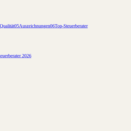
Qualität
05
Auszeichnungen
06
Top-Steuerberater
euerberater 2026