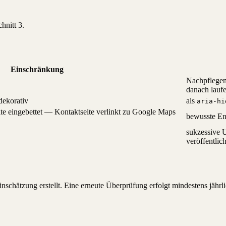
hnitt 3.
Einschränkung
Nachpflegen 
danach lauf
dekorativ
als
aria-hi
te eingebettet — Kontaktseite verlinkt zu Google Maps
bewusste E
sukzessive 
veröffentlich
schätzung erstellt. Eine erneute Überprüfung erfolgt mindestens jährlic