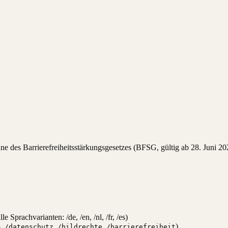
ne des Barrierefreiheitsstärkungsgesetzes (BFSG, gültig ab 28. Juni 202
lle Sprachvarianten: /de, /en, /nl, /fr, /es)
,
,
,
)
m
/datenschutz
/bildrechte
/barrierefreiheit