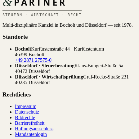
&
PARTNER
STEUERN · WIRTSCHAFT · RECHT
Multi-disziplinäre Kanzlei in Bocholt und Düsseldorf — seit 1978.
Standorte
Bocholt
Kurfürstenstraße 44 · Kurfürstenturm
46399 Bocholt
+49 2871 27575-0
Düsseldorf · Steuerberatung
Klaus-Bungert-Straße 5a
40472 Düsseldorf
Düsseldorf · Wirtschaftsprüfung
Graf-Recke-Straße 231
40235 Düsseldorf
Rechtliches
Impressum
Datenschutz
Bildrechte
Barrierefreiheit
Haftungsausschluss
Mandantenlogin