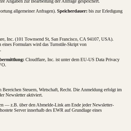
hre Angaben zur Bearbeitung der Anfrage gespeichert.
twortung allgemeiner Anfragen).
Speicherdauer:
bis zur Erledigung
lare, Inc. (101 Townsend St, San Francisco, CA 94107, USA).
ines Formulars wird das Turnstile-Skript von
.
bermittlung:
Cloudflare, Inc. ist unter dem EU-US Data Privacy
GVO.
 Bereichen Steuern, Wirtschaft, Recht. Die Anmeldung erfolgt im
er Newsletter aktiviert.
ufen — z.B. über den Abmelde-Link am Ende jeder Newsletter-
ehostete Server innerhalb des EWR auf Grundlage eines