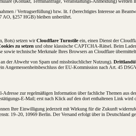
rmulare (Kontakt, Terminanfrage, Veranstaltungs-Anmeldung) werden I
hmen / Vertragserfüllung) bzw. lit. f (berechtigtes Interesse an Bean
147 AO, §257 HGB) bleiben unberührt.
, Bots) setzen wir
Cloudflare Turnstile
ein, einen Dienst der Cloudf
ookies zu setzen
und ohne klassische CAPTCHA-Rätsel. Beim Laden e
e sowie technische Merkmale Ihres Browsers an Cloudflare übermittelt
sse an der Abwehr von Spam und missbräuchlicher Nutzung).
Drittlandü
mit ein Angemessenheitsbeschluss der EU-Kommission nach Art. 45 DS
l-Adresse zur regelmäßigen Information über fachliche Themen aus den
stätigungs-E-Mail; erst nach Klick auf den dort enthaltenen Link wird d
önnen Ihre Einwilligung jederzeit mit Wirkung für die Zukunft widerr
str. 19–20, 10969 Berlin. Der Versand erfolgt über in Deutschland g