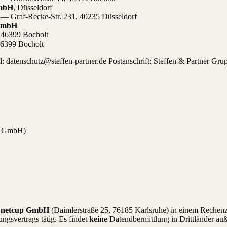
 mbH
, Düsseldorf
— Graf-Recke-Str. 231, 40235 Düsseldorf
t mbH
 46399 Bocholt
46399 Bocholt
: datenschutz@steffen-partner.de Postanschrift: Steffen & Partner Gru
n GmbH)
r
netcup GmbH
(Daimlerstraße 25, 76185 Karlsruhe) in einem Rechenzen
gsvertrags tätig. Es findet
keine
Datenübermittlung in Drittländer au