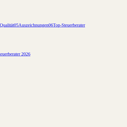
Qualität
05
Auszeichnungen
06
Top-Steuerberater
euerberater 2026