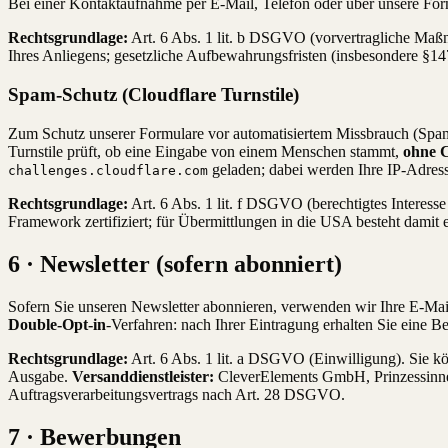
Bei einer Kontaktaufnahme per E-Mail, Telefon oder über unsere Fo
Rechtsgrundlage:
Art. 6 Abs. 1 lit. b DSGVO (vorvertragliche Maßna
Ihres Anliegens; gesetzliche Aufbewahrungsfristen (insbesondere §
Spam-Schutz (Cloudflare Turnstile)
Zum Schutz unserer Formulare vor automatisiertem Missbrauch (Spam
Turnstile prüft, ob eine Eingabe von einem Menschen stammt,
ohne C
geladen; dabei werden Ihre IP-Adress
challenges.cloudflare.com
Rechtsgrundlage:
Art. 6 Abs. 1 lit. f DSGVO (berechtigtes Intere
Framework zertifiziert; für Übermittlungen in die USA besteht da
6 · Newsletter (sofern abonniert)
Sofern Sie unseren Newsletter abonnieren, verwenden wir Ihre E-Mai
Double-Opt-in
-Verfahren: nach Ihrer Eintragung erhalten Sie eine Be
Rechtsgrundlage:
Art. 6 Abs. 1 lit. a DSGVO (Einwilligung). Sie k
Ausgabe.
Versanddienstleister:
CleverElements GmbH, Prinzessinnen
Auftragsverarbeitungsvertrags nach Art. 28 DSGVO.
7 · Bewerbungen