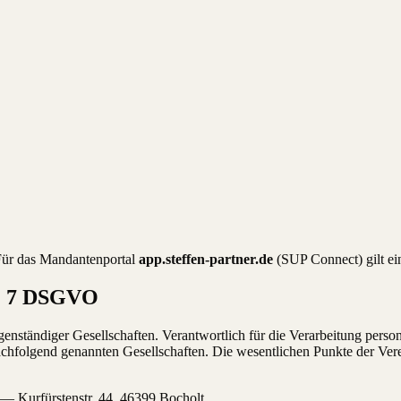
Für das Mandantenportal
app.steffen-partner.de
(SUP Connect) gilt eine
Nr. 7 DSGVO
eigenständiger Gesellschaften. Verantwortlich für die Verarbeitung pe
folgend genannten Gesellschaften. Die wesentlichen Punkte der Vere
— Kurfürstenstr. 44, 46399 Bocholt