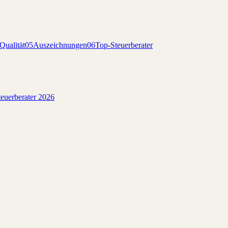
Qualität
05
Auszeichnungen
06
Top-Steuerberater
euerberater 2026