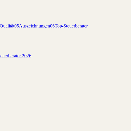
Qualität
05
Auszeichnungen
06
Top-Steuerberater
euerberater 2026