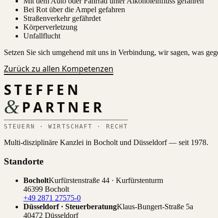
Mit dem Auto oder Fahrrad unter Alkoholeinfluss gefahren
Bei Rot über die Ampel gefahren
Straßenverkehr gefährdet
Körperverletzung
Unfallflucht
Setzen Sie sich umgehend mit uns in Verbindung, wir sagen, was gegeb
Zurück zu allen Kompetenzen
STEFFEN
&
PARTNER
STEUERN · WIRTSCHAFT · RECHT
Multi-disziplinäre Kanzlei in Bocholt und Düsseldorf — seit 1978.
Standorte
Bocholt
Kurfürstenstraße 44 · Kurfürstenturm
46399 Bocholt
+49 2871 27575-0
Düsseldorf · Steuerberatung
Klaus-Bungert-Straße 5a
40472 Düsseldorf