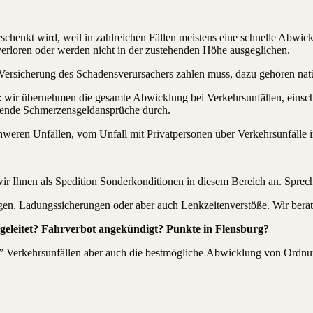
erschenkt wird, weil in zahlreichen Fällen meistens eine schnelle Abw
erloren oder werden nicht in der zustehenden Höhe ausgeglichen.
he Versicherung des Schadensverursachers zahlen muss, dazu gehören na
d: wir übernehmen die gesamte Abwicklung bei Verkehrsunfällen, einsc
ehende Schmerzensgeldansprüche durch.
hweren Unfällen, vom Unfall mit Privatpersonen über Verkehrsunfälle im
ir Ihnen als Spedition Sonderkonditionen in diesem Bereich an. Sprech
en, Ladungssicherungen oder aber auch Lenkzeitenverstöße. Wir berat
ngeleitet? Fahrverbot angekündigt? Punkte in Flensburg?
” Verkehrsunfällen aber auch die bestmögliche Abwicklung von Ordnun