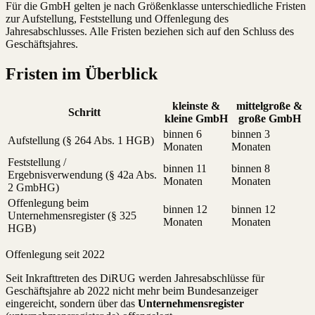
Für die GmbH gelten je nach Größenklasse unterschiedliche Fristen
zur Aufstellung, Feststellung und Offenlegung des
Jahresabschlusses. Alle Fristen beziehen sich auf den Schluss des
Geschäftsjahres.
Fristen im Überblick
kleinste &
mittelgroße &
Schritt
kleine GmbH
große GmbH
binnen 6
binnen 3
Aufstellung (§ 264 Abs. 1 HGB)
Monaten
Monaten
Feststellung /
binnen 11
binnen 8
Ergebnisverwendung (§ 42a Abs.
Monaten
Monaten
2 GmbHG)
Offenlegung beim
binnen 12
binnen 12
Unternehmensregister (§ 325
Monaten
Monaten
HGB)
Offenlegung seit 2022
Seit Inkrafttreten des DiRUG werden Jahresabschlüsse für
Geschäftsjahre ab 2022 nicht mehr beim Bundesanzeiger
eingereicht, sondern über das
Unternehmensregister