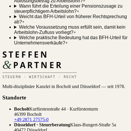
Ablösungsbetrag zu Arbeitslohn?
+
Wann führt die Erteilung einer Pensionszusage zu
steuerpflichtigem Arbeitslohn?
+
Weicht das BFH-Urteil von früherer Rechtsprechung
ab?
+
Welche Voraussetzung muss erfüllt sein, damit kein
Arbeitslohn-Zufluss vorliegt?
+
Welche praktische Bedeutung hat das BFH-Urteil für
Unternehmensverkäufe?
+
STEFFEN
&
PARTNER
STEUERN · WIRTSCHAFT · RECHT
Multi-disziplinäre Kanzlei in Bocholt und Düsseldorf — seit 1978.
Standorte
Bocholt
Kurfürstenstraße 44 · Kurfürstenturm
46399 Bocholt
+49 2871 27575-0
Düsseldorf · Steuerberatung
Klaus-Bungert-Straße 5a
40472 Düsseldorf