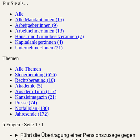
Für Sie als…
Alle
Alle Mandant:innen
(
15
)
Arbeitgeber:innen
(
9
)
Arbeitnehmer:innen
(
13
)
Haus- und Grundbesitzer:innen
(
7
)
Kapitalanleger:innen
(
4
)
Unternehmer:innen
(
21
)
Themen
Alle Themen
Steuerberatung
(
656
)
Rechtsberatung
(
10
)
Akademie
(
5
)
Aus dem Turm
(
117
)
Kanzleimagazin
(
21
)
Presse
(
74
)
Notfallplan
(
130
)
Jahresende
(
172
)
5 Fragen · Seite 1 / 1
Führt die Übertragung einer Pensionszusage gegen