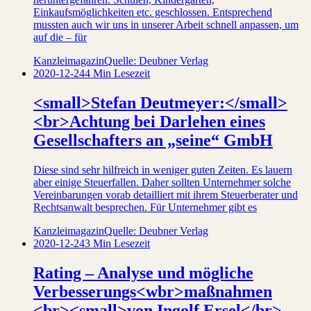
Einkaufsmöglichkeiten etc. geschlossen. Entsprechend
mussten auch wir uns in unserer Arbeit schnell anpassen, um
auf die – für
Kanzleimagazin
Quelle: Deubner Verlag
2020-12-24
4 Min Lesezeit
<small>Stefan Deutmeyer:</small>
<br>Achtung bei Darlehen eines
Gesellschafters an „seine“ GmbH
Diese sind sehr hilfreich in weniger guten Zeiten. Es lauern
aber einige Steuerfallen. Daher sollten Unternehmer solche
Vereinbarungen vorab detailliert mit ihrem Steuerberater und
Rechtsanwalt besprechen. Für Unternehmer gibt es
Kanzleimagazin
Quelle: Deubner Verlag
2020-12-24
3 Min Lesezeit
Rating – Analyse und mögliche
Verbesserungs<wbr>maßnahmen
<br><small>von Ingolf Ersel</br>