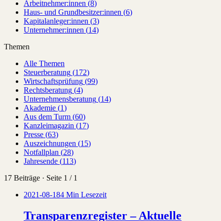
Arbeitnehmer:innen
(
8
)
Haus- und Grundbesitzer:innen
(
6
)
Kapitalanleger:innen
(
3
)
Unternehmer:innen
(
14
)
Themen
Alle Themen
Steuerberatung
(
172
)
Wirtschaftsprüfung
(
99
)
Rechtsberatung
(
4
)
Unternehmensberatung
(
14
)
Akademie
(
1
)
Aus dem Turm
(
60
)
Kanzleimagazin
(
17
)
Presse
(
63
)
Auszeichnungen
(
15
)
Notfallplan
(
28
)
Jahresende
(
113
)
17 Beiträge · Seite 1 / 1
2021-08-18
4 Min Lesezeit
Transparenzregister – Aktuelle