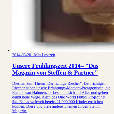
2014-03-20
1 Min Lesezeit
Unsere Frühlingszeit 2014– "Das
Magazin von Steffen & Partner"
Diesmal zum Thema”Der richtige Riecher”. Den richtigen
Riecher haben unsere Erfahrungs-Moment-Protagonisten, die
Familie van Nahmen: sie besinnen sich auf Altes und gehen
damit neue Wege. Auch das One World Futbol Project hat
ihn. Es hat weltweit bereits 21.000.000 Kinder erreichen
können. Diese und viele andere Themen finden Sie im
Magazin.