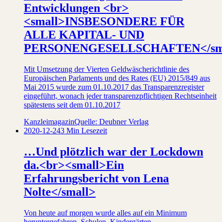
Entwicklungen <br>
<small>INSBESONDERE FÜR
ALLE KAPITAL- UND
PERSONENGESELLSCHAFTEN</sm
Mit Umsetzung der Vierten Geldwäscherichtlinie des
Europäischen Parlaments und des Rates (EU) 2015/849 aus
Mai 2015 wurde zum 01.10.2017 das Transparenzregister
eingeführt, wonach jeder transparenzpflichtigen Rechtseinheit
spätestens seit dem 01.10.2017
Kanzleimagazin
Quelle: Deubner Verlag
2020-12-24
3 Min Lesezeit
…Und plötzlich war der Lockdown
da.<br><small>Ein
Erfahrungsbericht von Lena
Nolte</small>
Von heute auf morgen wurde alles auf ein Minimum
heruntergefahren. Schulen, Kindergärten,