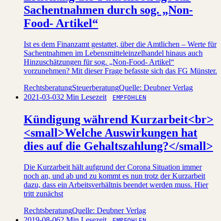
Sachentnahmen durch sog. „Non-
Food- Artikel“
Ist es dem Finanzamt gestattet, über die Amtlichen – Werte für
Sachentnahmen im Lebensmitteleinzelhandel hinaus auch
Hinzuschätzungen für sog. „Non-Food- Artikel“
vorzunehmen? Mit dieser Frage befasste sich das FG Münster.
Rechtsberatung
Steuerberatung
Quelle: Deubner Verlag
2021-03-03
2 Min Lesezeit
EMPFOHLEN
Kündigung während Kurzarbeit<br>
<small>Welche Auswirkungen hat
dies auf die Gehaltszahlung?</small>
Die Kurzarbeit hält aufgrund der Corona Situation immer
noch an, und ab und zu kommt es nun trotz der Kurzarbeit
dazu, dass ein Arbeitsverhältnis beendet werden muss. Hier
tritt zunächst
Rechtsberatung
Quelle: Deubner Verlag
2019-08-06
2 Min Lesezeit
EMPFOHLEN