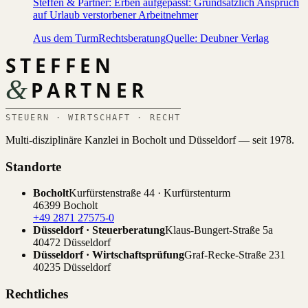
Steffen & Partner: Erben aufgepasst: Grundsätzlich Anspruch
auf Urlaub verstorbener Arbeitnehmer
Aus dem Turm
Rechtsberatung
Quelle: Deubner Verlag
STEFFEN
&
PARTNER
STEUERN · WIRTSCHAFT · RECHT
Multi-disziplinäre Kanzlei in Bocholt und Düsseldorf — seit 1978.
Standorte
Bocholt
Kurfürstenstraße 44 · Kurfürstenturm
46399 Bocholt
+49 2871 27575-0
Düsseldorf · Steuerberatung
Klaus-Bungert-Straße 5a
40472 Düsseldorf
Düsseldorf · Wirtschaftsprüfung
Graf-Recke-Straße 231
40235 Düsseldorf
Rechtliches