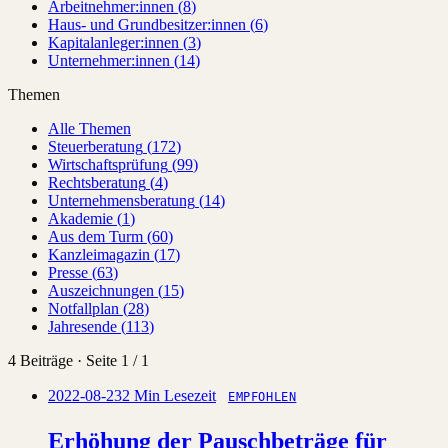
Arbeitnehmer:innen
(
8
)
Haus- und Grundbesitzer:innen
(
6
)
Kapitalanleger:innen
(
3
)
Unternehmer:innen
(
14
)
Themen
Alle Themen
Steuerberatung
(
172
)
Wirtschaftsprüfung
(
99
)
Rechtsberatung
(
4
)
Unternehmensberatung
(
14
)
Akademie
(
1
)
Aus dem Turm
(
60
)
Kanzleimagazin
(
17
)
Presse
(
63
)
Auszeichnungen
(
15
)
Notfallplan
(
28
)
Jahresende
(
113
)
4 Beiträge · Seite 1 / 1
2022-08-23
2 Min Lesezeit
EMPFOHLEN
Erhöhung der Pauschbeträge für